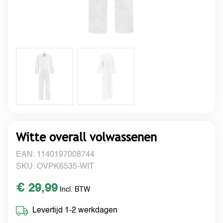
Witte overall volwassenen
EAN: 1140197008744
SKU: OVPK6535-WIT
€ 29,99
Incl. BTW
Levertijd 1-2 werkdagen