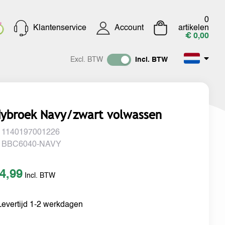
0
Klantenservice
Account
artikelen
€ 0,00
Excl. BTW
Incl. BTW
ybroek Navy/zwart volwassen
 1140197001226
 BBC6040-NAVY
4,99
Incl. BTW
Levertijd 1-2 werkdagen