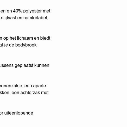
oen en 40% polyester met
slijtvast en comfortabel,
n op het lichaam en biedt
dat je de bodybroek
ussens geplaatst kunnen
ennenzakje, een aparte
akken, een achterzak met
or uiteenlopende