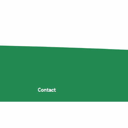
Contact
Coppens Warenhuis V.O.F.
Lagenheuvelstraat 11
5408 RJ Volkel