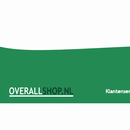
Klantense
Overallshop.nl is gespecialiseerd in de
Offerte ont
verkoop van overalls. We hebben
Retournere
tuinbroeken beschikbaar voor heren,
Verzenden 
dames, kinderen en de carnaval.